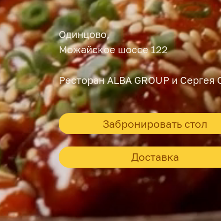
Одинцово,
Можайское шоссе 122
Ресторан ALBA GROUP и Сергея 
Забронировать стол
Доставка